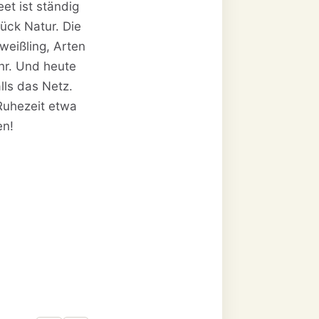
et ist ständig
ück Natur. Die
lweißling, Arten
hr. Und heute
lls das Netz.
 Ruhezeit etwa
en!