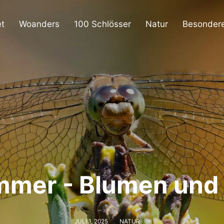
et
Woanders
100 Schlösser
Natur
Besondere
mmer - Blumen und 
JULI 1, 2025
NATUR