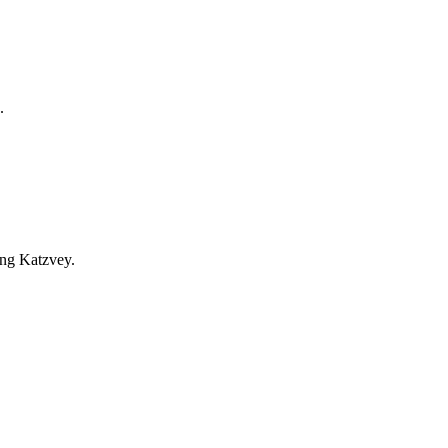
.
ung Katzvey.