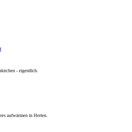
h
irchen - eigentlich.
eres aufwärmen in Herten.