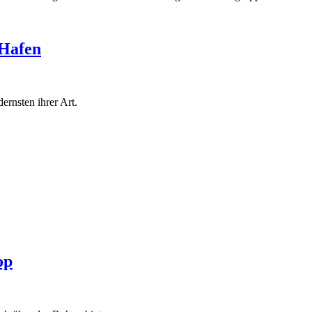
 Hafen
rnsten ihrer Art.
op